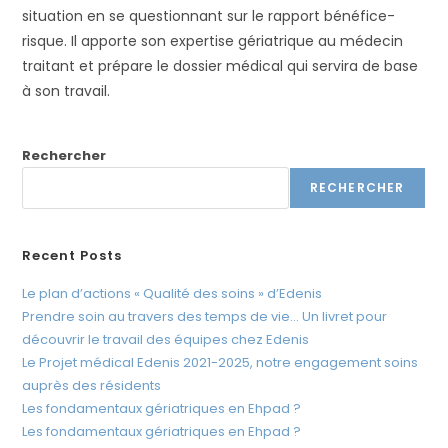
t
situation en se questionnant sur le rapport bénéfice-
e
risque. Il apporte son expertise gériatrique au médecin
W
traitant et prépare le dossier médical qui servira de base
e
à son travail.
b
c
Rechercher
o
m
RECHERCHER
p
r
Recent Posts
e
n
Le plan d’actions « Qualité des soins » d’Edenis
d
Prendre soin au travers des temps de vie… Un livret pour
u
découvrir le travail des équipes chez Edenis
Le Projet médical Edenis 2021-2025, notre engagement soins
n
auprès des résidents
s
Les fondamentaux gériatriques en Ehpad ?
y
Les fondamentaux gériatriques en Ehpad ?
s