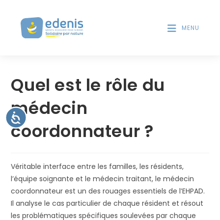
V
d
e
e
s
MENU
u
l
i
e
Skip
l
c
to
l
t
Quel est le rôle du
e
content
e
u
z
r
médecin
n
s
o
A
d
coordonnateur ?
c
t
'
c
e
é
e
s
c
r
s
r
i
:
Véritable interface entre les familles, les résidents,
b
a
i
C
l’équipe soignante et le médecin traitant, le médecin
n
l
e
i
coordonnateur est un des rouages essentiels de l’EHPAD.
t
s
Il analyse le cas particulier de chaque résident et résout
é
i
les problématiques spécifiques soulevées par chaque