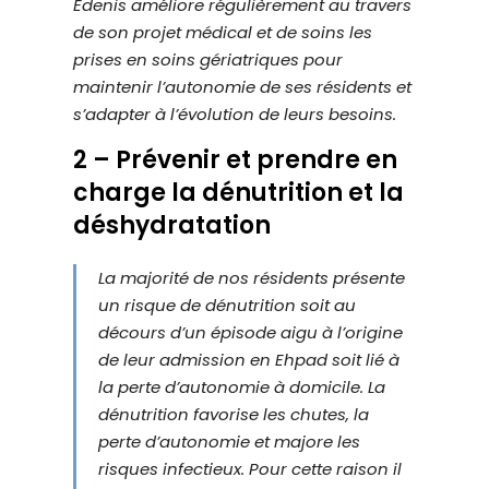
Edenis améliore régulièrement au travers
S
t
I
de son projet médical et de soins les
B
è
I
prises en soins gériatriques pour
L
m
I
maintenir l’autonomie de ses résidents et
T
e
É
s’adapter à l’évolution de leurs besoins.
d
2 – Prévenir et prendre en
'
a
charge la dénutrition et la
c
déshydratation
c
e
La majorité de nos résidents présente
s
un risque de dénutrition soit au
s
décours d’un épisode aigu à l’origine
i
de leur admission en Ehpad soit lié à
b
la perte d’autonomie à domicile. La
i
dénutrition favorise les chutes, la
l
perte d’autonomie et majore les
i
risques infectieux. Pour cette raison il
t