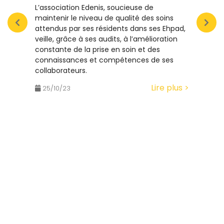
déc
L’association Edenis, soucieuse de
équ
maintenir le niveau de qualité des soins
attendus par ses résidents dans ses Ehpad,
VIVRE
veille, grâce à ses audits, à l’amélioration
est u
constante de la prise en soin et des
même 
connaissances et compétences de ses
exist
collaborateurs.
Lire plus >
25/
25/10/23