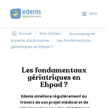
V
T
D
e
E
MENU
u
S
i
L
l
E
>
l
>
Accueil
Nos articles
Accompagner
C
T
e
>
la perte d'autonomie
Les fondamentaux
E
z
gériatriques en Ehpad ?
U
n
R
o
S
t
D
Les fondamentaux
'
e
É
gériatriques en
r
C
:
Ehpad ?
R
C
A
e
N
Edenis améliore régulièrement au
s
travers de son projet médical et de
i