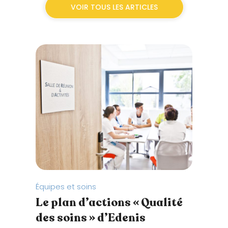
VOIR TOUS LES ARTICLES
Équipes et soins
Prend
Le plan d’actions « Qualité
Pre
des soins » d’Edenis
tem