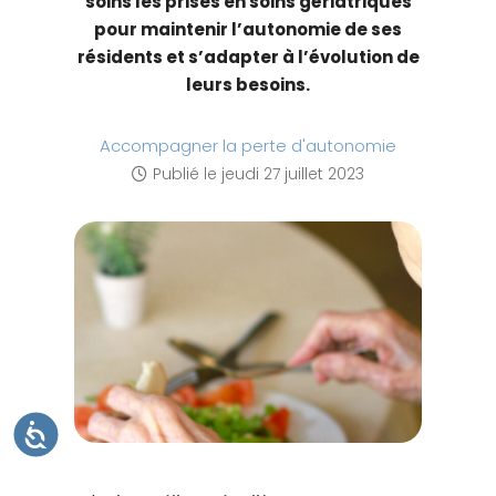
soins les prises en soins gériatriques
t
pour maintenir l’autonomie de ses
e
résidents et s’adapter à l’évolution de
W
leurs besoins.
e
b
Accompagner la perte d'autonomie
c
Publié le
jeudi 27 juillet 2023
o
m
p
r
e
n
d
u
n
s
A
C
y
C
E
s
S