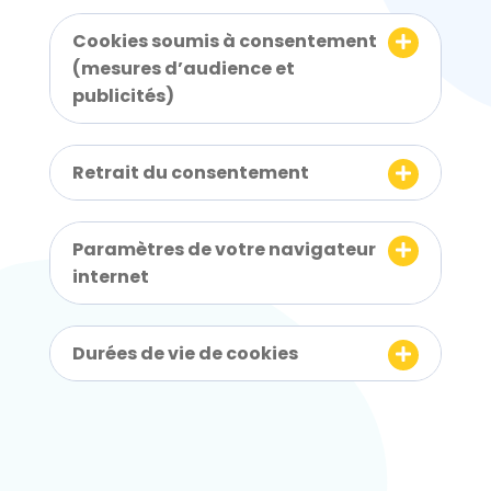
t
Cookies soumis à consentement
e
(mesures d’audience et
W
publicités)
e
b
c
Retrait du consentement
o
m
p
Paramètres de votre navigateur
r
internet
e
n
d
Durées de vie de cookies
u
n
s
y
s