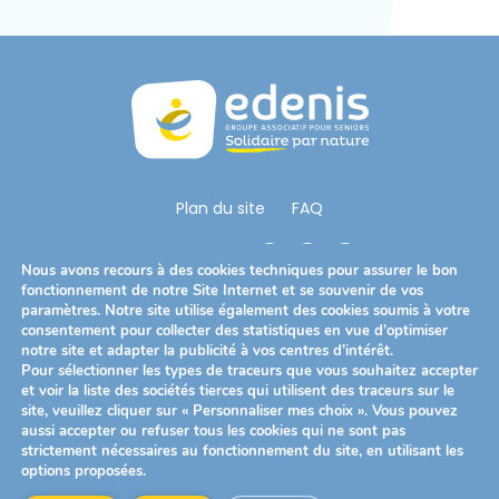
t
è
m
e
d
'
a
Plan du site
FAQ
c
c
Nous Suivre
e
Nous avons recours à des cookies techniques pour assurer le bon
fonctionnement de notre Site Internet et se souvenir de vos
s
paramètres. Notre site utilise également des cookies soumis à votre
s
consentement pour collecter des statistiques en vue d’optimiser
Télécharger notre brochure
i
notre site et adapter la publicité à vos centres d’intérêt.
Pour sélectionner les types de traceurs que vous souhaitez accepter
b
et voir la liste des sociétés tierces qui utilisent des traceurs sur le
i
site, veuillez cliquer sur « Personnaliser mes choix ». Vous pouvez
Mentions légales
Politique de confidentialité
aussi accepter ou refuser tous les cookies qui ne sont pas
l
strictement nécessaires au fonctionnement du site, en utilisant les
Politique des cookies
i
options proposées.
t