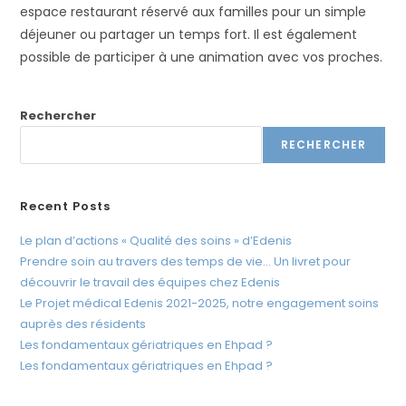
espace restaurant réservé aux familles pour un simple
t
déjeuner ou partager un temps fort. Il est également
e
possible de participer à une animation avec vos proches.
W
e
b
Rechercher
c
RECHERCHER
o
m
p
Recent Posts
r
e
Le plan d’actions « Qualité des soins » d’Edenis
n
Prendre soin au travers des temps de vie… Un livret pour
découvrir le travail des équipes chez Edenis
d
Le Projet médical Edenis 2021-2025, notre engagement soins
u
auprès des résidents
n
Les fondamentaux gériatriques en Ehpad ?
s
Les fondamentaux gériatriques en Ehpad ?
y
s