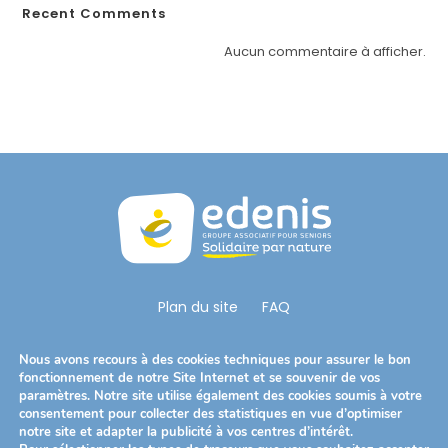
Recent Comments
t
è
Aucun commentaire à afficher.
m
e
d
'
a
c
c
e
s
s
Plan du site
FAQ
i
b
Nous Suivre
Nous avons recours à des cookies techniques pour assurer le bon
i
S’ouvre
S’ouvre
S’ouvre
fonctionnement de notre Site Internet et se souvenir de vos
l
paramètres. Notre site utilise également des cookies soumis à votre
dans
dans
dans
consentement pour collecter des statistiques en vue d’optimiser
i
Télécharger notre brochure
un
un
un
notre site et adapter la publicité à vos centres d’intérêt.
t