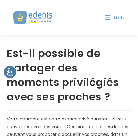
V
d
e
e
s
MENU
u
l
i
e
Skip
l
c
to
l
t
Est-il possible de
e
content
e
u
z
r
partager des
n
s
A
o
d
c
moments privilégiés
t
c
'
e
é
e
s
avec ses proches ?
c
s
r
i
r
:
b
a
i
C
l
n
i
Votre chambre est votre espace privé dans lequel vous
e
t
pouvez recevoir des visites. Certaines de nos résidences
s
é
peuvent vous proposer d’accueillir vos proches, dans un
i