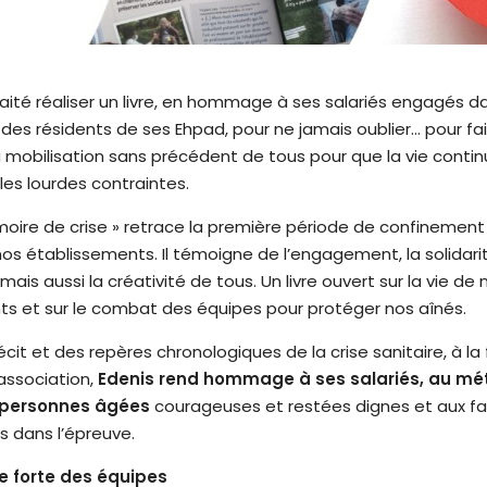
aité réaliser un livre, en hommage à ses salariés engagés da
des résidents de ses Ehpad, pour ne jamais oublier… pour fai
la mobilisation sans précédent de tous pour que la vie conti
les lourdes contraintes.
moire de crise » retrace la première période de confinemen
 nos établissements. Il témoigne de l’engagement, la solidarit
is aussi la créativité de tous. Un livre ouvert sur la vie de 
s et sur le combat des équipes pour protéger nos aînés.
écit et des repères chronologiques de la crise sanitaire, à la 
’association,
Edenis rend hommage à ses salariés, au mét
x personnes âgées
courageuses et restées dignes et aux fam
 dans l’épreuve.
e forte des équipes