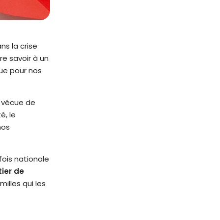
ns la crise
re savoir à un
nue pour nos
t vécue de
é, le
nos
fois nationale
ier de
illes qui les