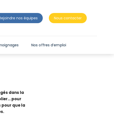
N
T
D
Rejoindre nos équipes
Nous contacter
E
S
L
E
moignages
Nos offres d’emploi
C
T
E
U
R
S
D
agés dans la
blier… pour
'
s pour que la
É
s.