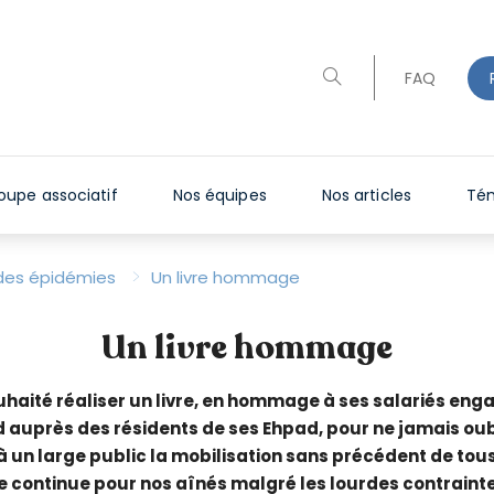
FAQ
oupe associatif
Nos équipes
Nos articles
Té
>
des épidémies
Un livre hommage
Un livre hommage
uhaité réaliser un livre, en hommage à ses salariés eng
d auprès des résidents de ses Ehpad, pour ne jamais ou
 à un large public la mobilisation sans précédent de tou
ie continue pour nos aînés malgré les lourdes contrainte