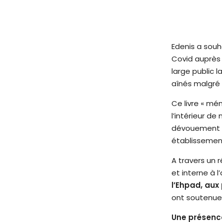
t
è
m
e
Edenis a souh
d
Covid auprès 
'
large public 
a
aînés malgré 
c
Ce livre « mé
c
l’intérieur de
e
dévouement ma
s
établissement
s
i
A travers un r
b
et interne à l
i
l’Ehpad, au
l
ont soutenues
i
Une présenc
t