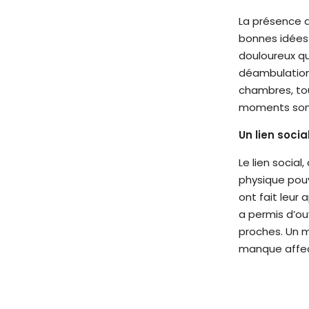
é
La présence d
.
bonnes idées 
A
douloureux qu
p
déambulations
p
chambres, tou
u
moments sont 
y
e
Un lien soci
z
Le lien socia
s
physique pouv
u
ont fait leur
r
a permis d’ou
C
proches. Un m
t
manque affec
r
l
-
F