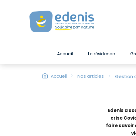
V
e
u
i
l
l
e
Accueil
La résidence
Gr
z
n
o
>
>
Accueil
Nos articles
Gestion 
t
e
r
:
C
Edenis a so
e
crise Covi
s
faire savoir
i
v