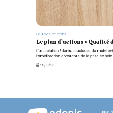
u
i
u
t
i
Équipes et soins
l
Le plan d’actions « Qualité 
i
s
L’association Edenis, soucieuse de maintenir
l’amélioration constante de la prise en so
e
n
25/10/23
t
u
n
l
e
c
t
Plan d