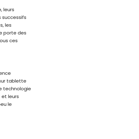
, leurs
s successifs
s, les
de porte des
Tous ces
sence
sur tablette
e technologie
 et leurs
eu le