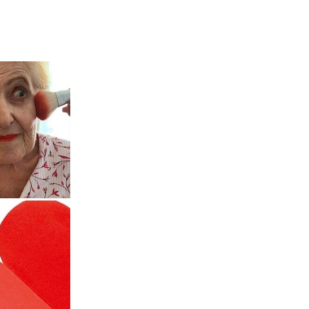
C
R
A
N