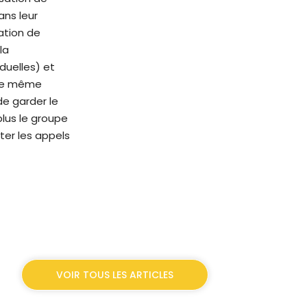
ans leur
ation de
la
duelles) et
 ce même
de garder le
plus le groupe
ter les appels
VOIR TOUS LES ARTICLES