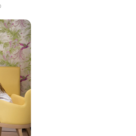
C
0
R
A
N