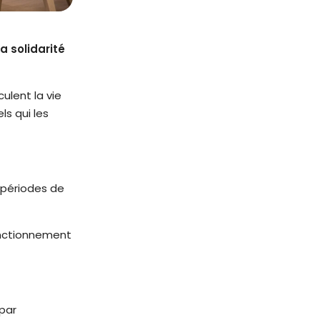
a solidarité
ulent la vie
ls qui les
 périodes de
onctionnement
 par