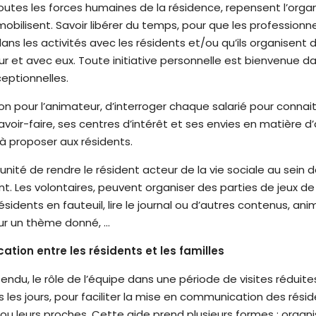
toutes les forces humaines de la résidence, repensent l’orga
 mobilisent. Savoir libérer du temps, pour que les professionne
dans les activités avec les résidents et/ou qu’ils organisen
ur et avec eux. Toute initiative personnelle est bienvenue d
ceptionnelles.
ion pour l’animateur, d’interroger chaque salarié pour connai
avoir-faire, ses centres d’intérêt et ses envies en matière d’
à proposer aux résidents.
unité de rendre le résident acteur de la vie sociale au sein 
nt. Les volontaires, peuvent organiser des parties de jeux de
ésidents en fauteuil, lire le journal ou d’autres contenus, an
ur un thème donné, …
tion entre les résidents et les familles
tendu, le rôle de l’équipe dans une période de visites réduite
s les jours, pour faciliter la mise en communication des rési
 ou leurs proches. Cette aide prend plusieurs formes : organ