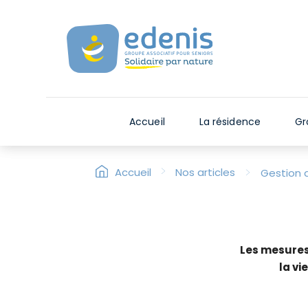
V
e
u
i
l
l
e
Accueil
La résidence
Gr
z
n
o
>
>
Accueil
Nos articles
Gestion 
t
e
r
:
C
Les mesures
e
la vi
s
i