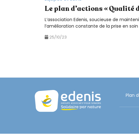
e
Le plan d’actions « Qualité 
u
r
L’association Edenis, soucieuse de maintenir
d
l’amélioration constante de la prise en so
'
25/10/23
é
c
r
a
n
;
A
Plan d
p
p
u
y
e