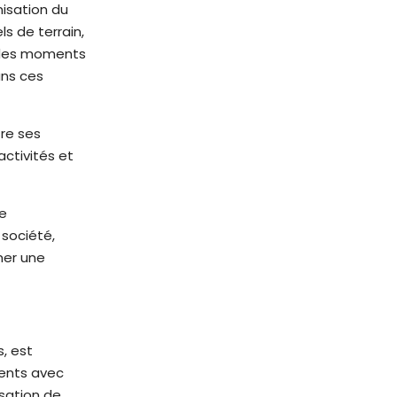
nisation du
ls de terrain,
t des moments
ans ces
tre ses
activités et
de
 société,
imer une
s, est
dents avec
isation de