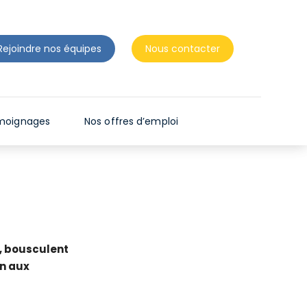
N
T
D
Rejoindre nos équipes
Nous contacter
E
S
L
E
moignages
Nos offres d’emploi
C
T
E
U
R
S
D
, bousculent
on aux
'
É