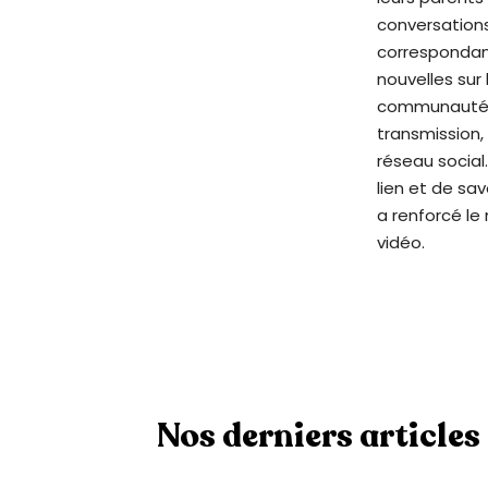
1
conversations
1
correspondanc
p
nouvelles sur 
o
communauté de
u
transmission,
r
réseau social
a
lien et de sa
d
a renforcé le
a
vidéo.
p
t
e
r
l
e
Nos derniers articles
s
i
t