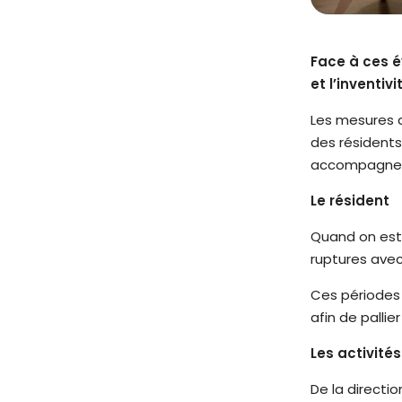
t
è
m
Face à ces é
e
et l’inventiv
d
Les mesures d
'
des résidents
a
accompagne
c
c
Le résident
e
Quand on est 
s
ruptures avec 
s
i
Ces périodes
b
afin de pallie
i
l
Les activité
i
De la directi
t