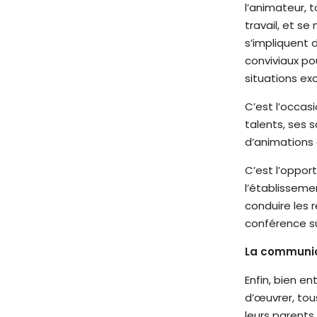
l’animateur, 
é
travail, et se
.
s’impliquent 
A
conviviaux po
p
situations ex
p
u
C’est l’occas
y
talents, ses s
e
d’animations 
z
C’est l’opport
s
l’établisseme
u
conduire les r
r
conférence s
C
t
La communica
r
l
Enfin, bien en
-
d’œuvrer, tou
F
leurs parents